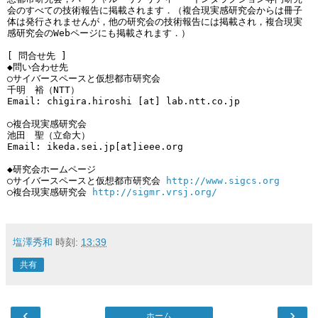
会のすべての技術報告に掲載されます．（複合現実感研究会からは冊子
体は発行されませんが，他の研究会の技術報告には掲載され，複合現実
感研究会のWebページにも掲載されます．）

[ 問合せ先 ]

◆問い合わせ先

○サイバースペースと仮想都市研究会

千明　裕（NTT）

Email: chigira.hiroshi [at] lab.ntt.co.jp

○複合現実感研究会

池田　聖（立命大）

Email: ikeda.sei.jp[at]ieee.org

◆研究会ホームページ

○サイバースペースと仮想都市研究会 
http://www.sigcs.org
○複合現実感研究会 
http://sigmr.vrsj.org/
塩澤秀和
時刻:
13:39
共有
‹
›
ホーム