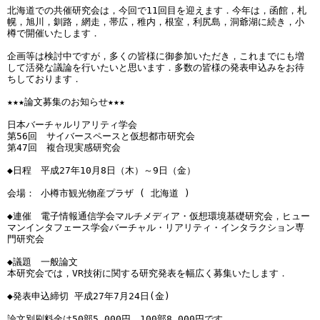
北海道での共催研究会は，今回で11回目を迎えます．今年は，函館，札
幌，旭川，釧路，網走，帯広，稚内，根室，利尻島，洞爺湖に続き，小
樽で開催いたします．

企画等は検討中ですが，多くの皆様に御参加いただき，これまでにも増
して活発な議論を行いたいと思います．多数の皆様の発表申込みをお待
ちしております．

★★★論文募集のお知らせ★★★

日本バーチャルリアリティ学会

第56回　サイバースペースと仮想都市研究会

第47回　複合現実感研究会

◆日程　平成27年10月8日（木）～9日（金）

会場： 小樽市観光物産プラザ ( 北海道 )

◆連催　電子情報通信学会マルチメディア・仮想環境基礎研究会，ヒュー
マンインタフェース学会バーチャル・リアリティ・インタラクション専
門研究会

◆議題　一般論文

本研究会では，VR技術に関する研究発表を幅広く募集いたします．

◆発表申込締切 平成27年7月24日(金)

論文別刷料金は50部5,000円，100部8,000円です．
