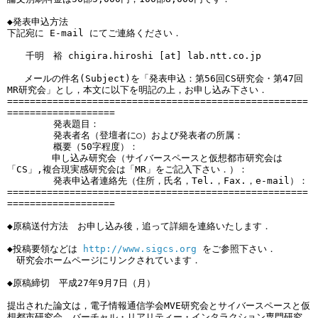
◆発表申込方法

下記宛に E-mail にてご連絡ください．

　　千明　裕 chigira.hiroshi [at] lab.ntt.co.jp

   メールの件名(Subject)を「発表申込：第56回CS研究会・第47回
MR研究会」とし，本文に以下を明記の上，お申し込み下さい．

=====================================================
===================

　　　　　発表題目：

　　　　　発表者名（登壇者に○）および発表者の所属：

　　　　　概要（50字程度）：

　　　   申し込み研究会（サイバースペースと仮想都市研究会は
「CS」,複合現実感研究会は「MR」をご記入下さい．）：

　　　　　発表申込者連絡先（住所，氏名，Tel.，Fax.，e-mail）：

=====================================================
===================

◆原稿送付方法　お申し込み後，追って詳細を連絡いたします．

◆投稿要領などは 
http://www.sigcs.org
 をご参照下さい．

　研究会ホームページにリンクされています．

◆原稿締切　平成27年9月7日（月）

提出された論文は，電子情報通信学会MVE研究会とサイバースペースと仮
想都市研究会，バーチャル・リアリティー・インタラクション専門研究