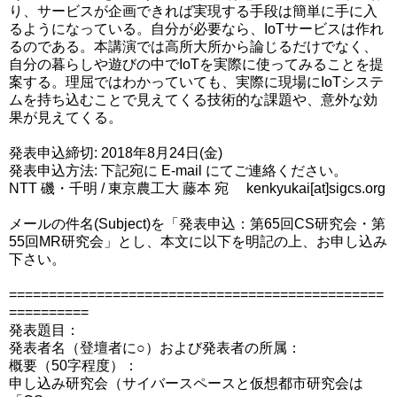
り、サービスが企画できれば実現する手段は簡単に手に入
るようになっている。自分が必要なら、IoTサービスは作れ
るのである。本講演では高所大所から論じるだけでなく、
自分の暮らしや遊びの中でIoTを実際に使ってみることを提
案する。理屈ではわかっていても、実際に現場にIoTシステ
ムを持ち込むことで見えてくる技術的な課題や、意外な効
果が見えてくる。
発表申込締切: 2018年8月24日(金)
発表申込方法: 下記宛に E-mail にてご連絡ください。
NTT 磯・千明 / 東京農工大 藤本 宛 kenkyukai[at]sigcs.org
メールの件名(Subject)を「発表申込：第65回CS研究会・第
55回MR研究会」とし、本文に以下を明記の上、お申し込み
下さい。
===============================================
==========
発表題目：
発表者名（登壇者に○）および発表者の所属：
概要（50字程度）：
申し込み研究会（サイバースペースと仮想都市研究会は