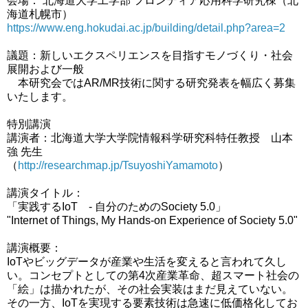
会場： 北海道大学工学部 フロンティア応用科学研究棟（北
海道札幌市）
https://www.eng.hokudai.ac.jp/building/detail.php?area=2
議題：新しいエクスペリエンスを目指すモノづくり・社会
展開および一般
本研究会ではAR/MR技術に関する研究発表を幅広く募集
いたします。
特別講演
講演者：北海道大学大学院情報科学研究科特任教授 山本
強 先生
（
http://researchmap.jp/TsuyoshiYamamoto
）
講演タイトル：
「実践するIoT - 自分のためのSociety 5.0」
"Internet of Things, My Hands-on Experience of Society 5.0"
講演概要：
IoTやビッグデータが産業や生活を変えると言われて久し
い。コンセプトとしての第4次産業革命、超スマート社会の
「絵」は描かれたが、その社会実装はまだ見えていない。
その一方、IoTを実現する要素技術は急速に低価格化してお